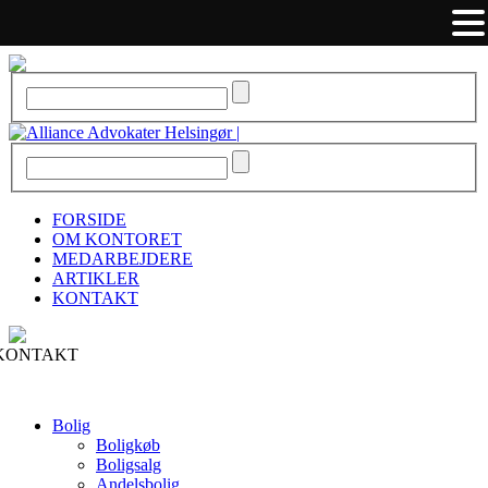
FORSIDE
OM KONTORET
MEDARBEJDERE
ARTIKLER
KONTAKT
KONTAKT
Bolig
Boligkøb
Boligsalg
Andelsbolig