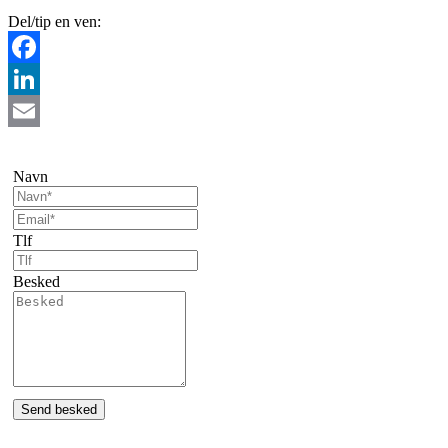
Del/tip en ven:
Facebook
LinkedIn
Email
Navn
Tlf
Besked
Send besked