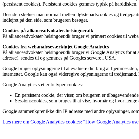
(persistent cookies). Persistent cookies gemmes typisk på harddisken.
Desuden skelner man normalt mellem førstepartscookies og tredjepartsc
indlejret på den side, som brugeren besøger.
Cookies på allianceadvokater-helsingoer.dk
På allianceadvokater-helsingoer.dk bruger vi primært cookies til web
Cookies fra webanalyseværktøjet Google Analytics
På allianceadvokater-helsingoer.dk bruger vi Google Analytics for at
adresse), sendes til og gemmes på Googles servere i USA.
Google bruger oplysningerne til at evaluere din brug af hjemmesiden, 
internettet. Google kan også videregive oplysningerne til tredjemand,
Google Analytics sætter to typer cookies:
En persistent cookie, der viser, om brugeren er tilbagevendend
Sessionscookies, som bruges til at vise, hvornår og hvor længe en
Google sammenkører ikke din IP-adresse med andre oplysninger, som
Læs mere om Google Analytics cookies: “How Google Analytics use