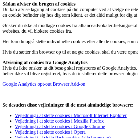
Sådan afviser du brugen af cookies
Du kan afvise lagring af cookies på din computer ved at vælge de re
en cookie befinder sig hos dig som klient, er det altid muligt for dig at
Ønsker du ikke at modtage cookies fra allianceadvokater-helsingoer.dk,
websites, du vil blokere cookies fra.
Her kan du også slette individuelle cookies eller alle de cookies, som
Hvis du sætter din browser op til at nægte cookies, skal du være opmæ
Afvisning af cookies fra Google Analytics
Hvis du ikke ønsker, at dit besøg skal registreres af Google Analyt
heller ikke vil blive registreret, hvis du installerer dette browser plugin
Google Analytics opt-out Browser Add-on
Se desuden disse vejledninger til de mest almindelige browsere:
Vejledning i at slette cookies i Microsoft Internet Explorer
Vejledning i at slette cookies i Mozilla Firefox
Vejledning i at slette cookies i Google Chrome
Vejledning i at slette cookies i Opera
Vejledning i at slette flash cookies (alle browsere)