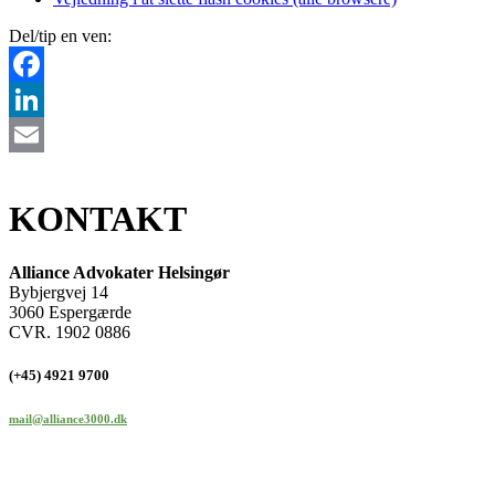
Del/tip en ven:
Facebook
LinkedIn
Email
KONTAKT
Alliance Advokater Helsingør
Bybjergvej 14
3060 Espergærde
CVR. 1902 0886
(+45) 4921 9700
mail@alliance3000.dk