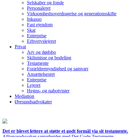
Selskaber og fonde
Personaleret
Virksomhedsoverdragelse og generationsskifte
Inkasso
Fast ejendom
Skat
Entreprise
Erhvervslejeret
Privat
Arv og dødsbo
Skilsmisse og bodeling
Testamente
Forældremyndighed og samvær
Ansættelsesret
Entreprise
Lejeret
Hegns- og nabotvister
Mediation
Øresundsadvokater
Det er blevet lettere at støtte et godt formål via sit testamente.
Allianceadvoaker samarbejder med Det Gode Testamente