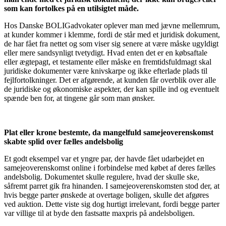
som kan fortolkes på en utilsigtet måde.
Hos Danske BOLIGadvokater oplever man med jævne mellemrum,
at kunder kommer i klemme, fordi de står med et juridisk dokument,
de har fået fra nettet og som viser sig senere at være måske ugyldigt
eller mere sandsynligt tvetydigt. Hvad enten det er en købsaftale
eller ægtepagt, et testamente eller måske en fremtidsfuldmagt skal
juridiske dokumenter være knivskarpe og ikke efterlade plads til
fejlfortolkninger. Det er afgørende, at kunden får overblik over alle
de juridiske og økonomiske aspekter, der kan spille ind og eventuelt
spænde ben for, at tingene går som man ønsker.
Plat eller krone bestemte, da mangelfuld samejeoverenskomst
skabte splid over fælles andelsbolig
Et godt eksempel var et yngre par, der havde fået udarbejdet en
samejeoverenskomst online i forbindelse med købet af deres fælles
andelsbolig. Dokumentet skulle regulere, hvad der skulle ske,
såfremt parret gik fra hinanden. I samejeoverenskomsten stod der, at
hvis begge parter ønskede at overtage boligen, skulle det afgøres
ved auktion. Dette viste sig dog hurtigt irrelevant, fordi begge parter
var villige til at byde den fastsatte maxpris på andelsboligen.