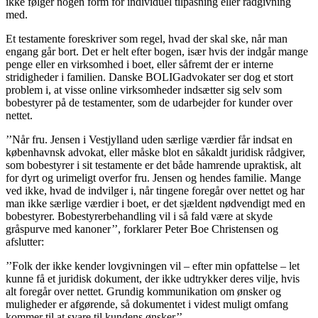
ikke følger nogen form for individuel tilpasning eller rådgivning
med.
Et testamente foreskriver som regel, hvad der skal ske, når man
engang går bort. Det er helt efter bogen, især hvis der indgår mange
penge eller en virksomhed i boet, eller såfremt der er interne
stridigheder i familien. Danske BOLIGadvokater ser dog et stort
problem i, at visse online virksomheder indsætter sig selv som
bobestyrer på de testamenter, som de udarbejder for kunder over
nettet.
’’Når fru. Jensen i Vestjylland uden særlige værdier får indsat en
københavnsk advokat, eller måske blot en såkaldt juridisk rådgiver,
som bobestyrer i sit testamente er det både hamrende upraktisk, alt
for dyrt og urimeligt overfor fru. Jensen og hendes familie. Mange
ved ikke, hvad de indvilger i, når tingene foregår over nettet og har
man ikke særlige værdier i boet, er det sjældent nødvendigt med en
bobestyrer. Bobestyrerbehandling vil i så fald være at skyde
gråspurve med kanoner’’, forklarer Peter Boe Christensen og
afslutter:
’’Folk der ikke kender lovgivningen vil – efter min opfattelse – let
kunne få et juridisk dokument, der ikke udtrykker deres vilje, hvis
alt foregår over nettet. ­­Grundig kommunikation om ønsker og
muligheder er afgørende, så dokumentet i videst muligt omfang
kommer til at svare til kundens ønsker’’.