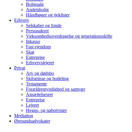
Boligsalg
Andelsbolig
Håndbøger og tjeklister
Erhverv
Selskaber og fonde
Personaleret
Virksomhedsoverdragelse og generationsskifte
Inkasso
Fast ejendom
Skat
Entreprise
Erhvervslejeret
Privat
Arv og dødsbo
Skilsmisse og bodeling
Testamente
Forældremyndighed og samvær
Ansættelsesret
Entreprise
Lejeret
Hegns- og nabotvister
Mediation
Øresundsadvokater