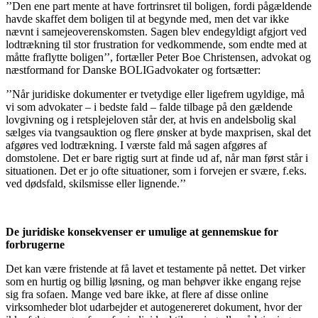
’’Den ene part mente at have fortrinsret til boligen, fordi pågældende
havde skaffet dem boligen til at begynde med, men det var ikke
nævnt i samejeoverenskomsten. Sagen blev endegyldigt afgjort ved
lodtrækning til stor frustration for vedkommende, som endte med at
måtte fraflytte boligen’’, fortæller Peter Boe Christensen, advokat og
næstformand for Danske BOLIGadvokater og fortsætter:
’’Når juridiske dokumenter er tvetydige eller ligefrem ugyldige, må
vi som advokater – i bedste fald – falde tilbage på den gældende
lovgivning og i retsplejeloven står der, at hvis en andelsbolig skal
sælges via tvangsauktion og flere ønsker at byde maxprisen, skal det
afgøres ved lodtrækning. I værste fald må sagen afgøres af
domstolene. Det er bare rigtig surt at finde ud af, når man først står i
situationen. Det er jo ofte situationer, som i forvejen er svære, f.eks.
ved dødsfald, skilsmisse eller lignende.’’
De juridiske konsekvenser er umulige at gennemskue for
forbrugerne
Det kan være fristende at få lavet et testamente på nettet. Det virker
som en hurtig og billig løsning, og man behøver ikke engang rejse
sig fra sofaen. Mange ved bare ikke, at flere af disse online
virksomheder blot udarbejder et autogenereret dokument, hvor der