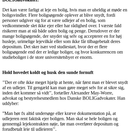
Det kan være farligt at leje en bolig, hvis man er uheldig at møde en
boligsvindler. Flere boligsøgende oplever at blive snydt, fordi
personer udgiver sig for at være udlejer af en bolig, som
vedkommende slet ikke ejer eller har rådighed over. I værste fald
risikerer man at stå både uden bolig og penge. Derudover er der
mange boligsøgende, der snyder sig selv og accepterer en for høj
husleje, urimelige lejevilkår eller som ikke får tilbagebetalt deres
depositum. Det sker især ved studiestart, hvor der er flere
boligsøgende end der er ledige boliger, og hvor konkurrencen om
studieboliger i de store universitetsbyer er enorm.
Hold hovedet koldt og husk den sunde fornuft
’’Der er ofte ikke meget hjælp at hente, når først man er blevet snydt
af en udlejer. Til gengæld kan man gøre meget selv for at sikre sig,
inden det kommer så vidt’’, fortæller Alexander May-Worre,
advokat og bestyrelsesmedlem hos Danske BOLIGadvokater. Han
uddyber:
”Man bør fx altid undersøge eller kræve dokumentation på, at
udlejeren rent faktisk ejer boligen. Man skal se hele boligen og
gennemgå lejekontrakten nøje, før man overfører depositum og
forudbetalt leje til udlejeren’’.