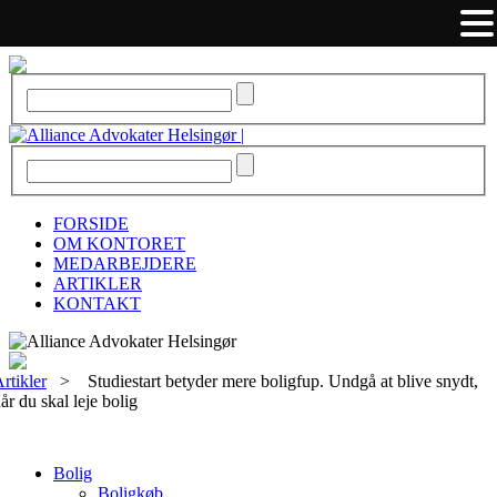
FORSIDE
OM KONTORET
MEDARBEJDERE
ARTIKLER
KONTAKT
rtikler
>
Studiestart betyder mere boligfup. Undgå at blive snydt,
år du skal leje bolig
Bolig
Boligkøb