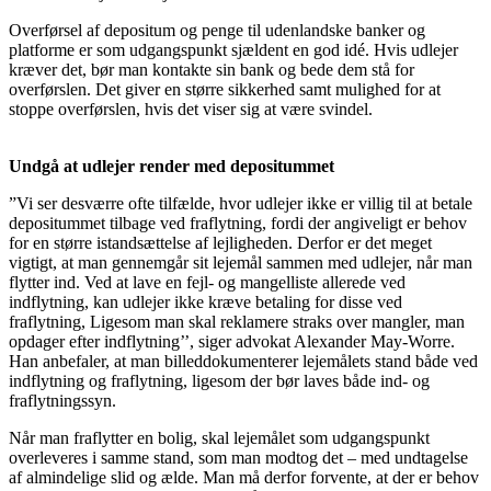
Overførsel af depositum og penge til udenlandske banker og
platforme er som udgangspunkt sjældent en god idé. Hvis udlejer
kræver det, bør man kontakte sin bank og bede dem stå for
overførslen. Det giver en større sikkerhed samt mulighed for at
stoppe overførslen, hvis det viser sig at være svindel.
Undgå at udlejer render med depositummet
”Vi ser desværre ofte tilfælde, hvor udlejer ikke er villig til at betale
depositummet tilbage ved fraflytning, fordi der angiveligt er behov
for en større istandsættelse af lejligheden. Derfor er det meget
vigtigt, at man gennemgår sit lejemål sammen med udlejer, når man
flytter ind. Ved at lave en fejl- og mangelliste allerede ved
indflytning, kan udlejer ikke kræve betaling for disse ved
fraflytning, Ligesom man skal reklamere straks over mangler, man
opdager efter indflytning’’, siger advokat Alexander May-Worre.
Han anbefaler, at man billeddokumenterer lejemålets stand både ved
indflytning og fraflytning, ligesom der bør laves både ind- og
fraflytningssyn.
Når man fraflytter en bolig, skal lejemålet som udgangspunkt
overleveres i samme stand, som man modtog det – med undtagelse
af almindelige slid og ælde. Man må derfor forvente, at der er behov