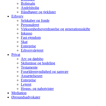
Boligsalg
Andelsbolig
Håndbøger og tjeklister
Erhverv
Selskaber og fonde
Personaleret
Virksomhedsoverdragelse og generationsskifte
Inkasso
Fast ejendom
Skat
Entreprise
Erhvervslejeret
Privat
Arv og dødsbo
Skilsmisse og bodeling
Testamente
Forældremyndighed og samvær
Ansættelsesret
Entreprise
Lejeret
Hegns- og nabotvister
Mediation
Øresundsadvokater