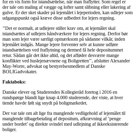
for en vis form for istandsættelse, når man fraflytter. Som regel er
der tale om maling af vægge og lofter samt slibning eller lakering af
gulve. Er der sket skader på lejemålet i lejeperioden, kan udlejer som
udgangspunkt også kræve disse udbedret for lejers regning.
’’Det er normalt, at udlejere stiller krav om, at lejemålet skal
istandsættes af udlejers håndværkere for lejers regning. Derfor bør
man som lejer være særligt opmærksom på sådanne vilkår, inden
lejemålet indgås. Mange lejere forventer selv at kunne udføre
istandsættelsen ved fraflytning og dermed få hele depositummet
retur. Sådan går det ikke altid, og det afføder desværre mange
konflikter ved huslejenævnene og Boligretten’’, afslutter Alexander
May-Worre, advokat og bestyrelsesmedlem af Danske
BOLIGadvokater.
Faktaboks:
Danske elever og Studerendes Kollegieråd foretog i 2016 en
rundspørge blandt lige knap 4.000 studerende, der viste, at hver
tiende havde følt sig snydt på boligmarkedet.
Der var tale om alt lige fra manglende vedligehold af lejemålet til
manglende tilbagebetaling af depositum, afkrævning af ’penge
under bordet’ og direkte svindel med udlejning af ikkeeksisterende
boliger.