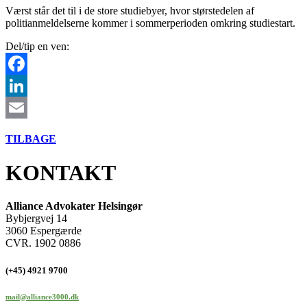
Værst står det til i de store studiebyer, hvor størstedelen af
politianmeldelserne kommer i sommerperioden omkring studiestart.
Del/tip en ven:
Facebook
LinkedIn
Email
TILBAGE
KONTAKT
Alliance Advokater Helsingør
Bybjergvej 14
3060 Espergærde
CVR. 1902 0886
(+45) 4921 9700
mail@alliance3000.dk