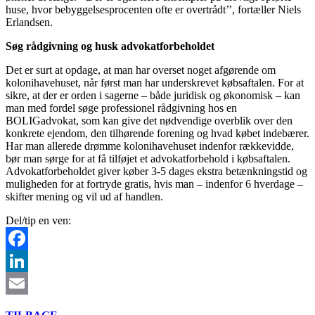
huse, hvor bebyggelsesprocenten ofte er overtrådt’’, fortæller Niels
Erlandsen.
Søg rådgivning og husk advokatforbeholdet
Det er surt at opdage, at man har overset noget afgørende om
kolonihavehuset, når først man har underskrevet købsaftalen. For at
sikre, at der er orden i sagerne – både juridisk og økonomisk – kan
man med fordel søge professionel rådgivning hos en
BOLIGadvokat, som kan give det nødvendige overblik over den
konkrete ejendom, den tilhørende forening og hvad købet indebærer.
Har man allerede drømme kolonihavehuset indenfor rækkevidde,
bør man sørge for at få tilføjet et advokatforbehold i købsaftalen.
Advokatforbeholdet giver køber 3-5 dages ekstra betænkningstid og
muligheden for at fortryde gratis, hvis man – indenfor 6 hverdage –
skifter mening og vil ud af handlen.
Del/tip en ven:
Facebook
LinkedIn
Email