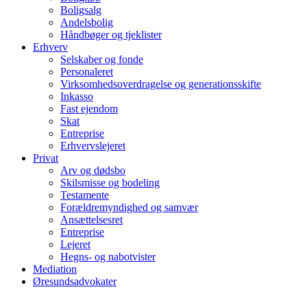
Boligsalg
Andelsbolig
Håndbøger og tjeklister
Erhverv
Selskaber og fonde
Personaleret
Virksomhedsoverdragelse og generationsskifte
Inkasso
Fast ejendom
Skat
Entreprise
Erhvervslejeret
Privat
Arv og dødsbo
Skilsmisse og bodeling
Testamente
Forældremyndighed og samvær
Ansættelsesret
Entreprise
Lejeret
Hegns- og nabotvister
Mediation
Øresundsadvokater