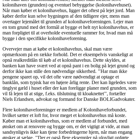
kolonihaven (grunden) og eventuel bebyggelse (kolonihavehuset).
Når man køber et kolonihavehus, ligger det oftest på lejet jord. Man
køber derfor kun selve bygningen af den tidligere ejer, mens man
overtager lejemålet til grunden af kolonihaveforeningen. Lejer man
en tom grund med det formål at bygge et helt nyt kolonihavehus, er
man forpligtet til at overholde eventuelle rammer for, hvad man må
bygge i den specifikke kolonihaveforening.
Overvejer man at købe et kolonihavehus, skal man være
opmærksom på en række forhold. Det er eksempelvis vanskeligt at
opnå realkreditlån til køb af et kolonihavehus. Dette skyldes, at
banken kan have svært ved at opnå pant i en bolig på lejet grund og
derfor ikke kan stille den nødvendige sikkerhed. ’’Har man ikke
pengene sparet op, vil det ofte være nødvendigt at optage et
banklån, som typisk har en højere årlig rente. Der kan ligeledes være
tinglyst gæld i huset eller der kan foreligge planer med grunden, som
vil få lejen til at stige, f.eks. tilslutning til kloaknettet’’, fortæller
Niels Erlandsen, advokat og formand for Danske BOLIGadvokater.
Flere kolonihaveforeninger er medlem af Kolonihaveforbundet,
hvilket sætter et loft for, hvor meget et kolonihavehus må koste.
Køber man et kolonihavehus, som er medlem af forbundet, med
ønsket om at renovere og bygge om, er det vigtigt at vide, at man
sandsynligvis ikke kan tjene forbedringerne hjem, når man engang
ønsker at sælge. ’’Der er også flere eksempler på ulovligt opførte