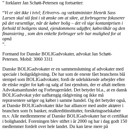
” forklarer Jan Schøtt-Petersen og fortsætter:
“
Vi er slet ikke i tvivl; Erhvervs- og vækstminister Henrik Sass
Larsen skal stå fast i sit ønske om at sikre, at forbrugerne fokuserer
på det væsentlige, når de køber bolig – det vil sige kontantprisen i
forhold til boligens stand, ejendommens udgifter, købsvilkår og den
finansiering , som den enkelte forbruger selv har mulighed for at
opnå
“.
Formand for Danske BOLIGadvokater, advokat Jan Schøtt-
Petersen. Mobil: 3060 3311
Danske BOLIGadvokater er en sammenslutning af advokater med
speciale i boligrådgivning. De har som de eneste fået branchens blå
stempel som BOLIGadvokater, fordi de udelukkende arbejder efter
de etiske regler for køb og salg af fast ejendom, der er aftalt mellem
Advokatsamfundet og Forbrugerrådet. Det betyder bl.a., at en dansk
BOLIGadvokat yder uafhængig rådgivning og ikke må
repræsentere sælger og køber i samme handel. Og det betyder også,
at Danske BOLIGadvokater ikke har alliancer med andre aktører i
branchen som fx banker, realkreditinstitutter, forsikringsselskaber
m.v. Alle medlemmerne af Danske BOLIGadvokater har et certifikat
i bolighandel. Foreningen blev stiftet i år 2000 og har i dag godt 150
medlemmer fordelt over hele landet. Du kan læse mere på