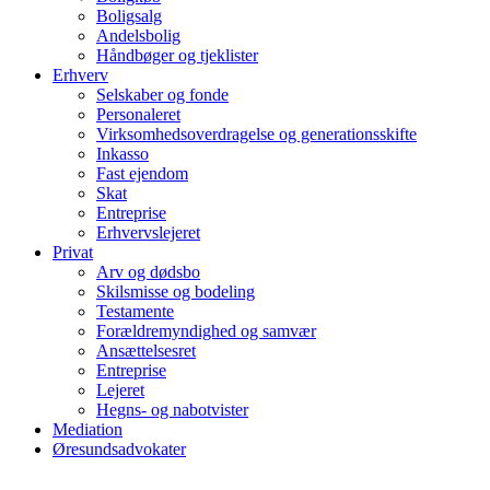
Boligsalg
Andelsbolig
Håndbøger og tjeklister
Erhverv
Selskaber og fonde
Personaleret
Virksomhedsoverdragelse og generationsskifte
Inkasso
Fast ejendom
Skat
Entreprise
Erhvervslejeret
Privat
Arv og dødsbo
Skilsmisse og bodeling
Testamente
Forældremyndighed og samvær
Ansættelsesret
Entreprise
Lejeret
Hegns- og nabotvister
Mediation
Øresundsadvokater