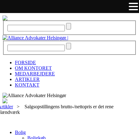
FORSIDE
OM KONTORET
MEDARBEJDERE
ARTIKLER
KONTAKT
rtikler
>
Salgsopstillingens brutto-/nettopris er det rene
blændværk
Bolig
Boligkøb