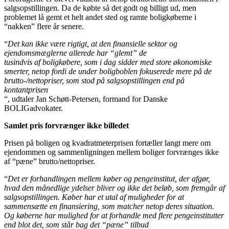
salgsopstillingen. Da de købte så det godt og billigt ud, men
problemet lå gemt et helt andet sted og ramte boligkøberne i
“nakken” flere år senere.
“
Det kan ikke være rigtigt, at den finansielle sektor og
ejendomsmæglerne allerede har “glemt” de
tusindvis af boligkøbere, som i dag sidder med store økonomiske
smerter, netop fordi de under boligboblen fokuserede mere på de
brutto-/nettopriser, som stod på salgsopstillingen end på
kontantprisen
“, udtaler Jan Schøtt-Petersen, formand for Danske
BOLIGadvokater.
Samlet pris forvrænger ikke billedet
Prisen på boligen og kvadratmeterprisen fortæller langt mere om
ejendommen og sammenligningen mellem boliger forvrænges ikke
af “pæne” brutto/nettopriser.
“
Det er forhandlingen mellem køber og pengeinstitut, der afgør,
hvad den månedlige ydelser bliver og ikke det beløb, som fremgår af
salgsopstillingen. Køber har et utal af muligheder for at
sammensætte en finansiering, som matcher netop deres situation.
Og køberne har mulighed for at forhandle med flere pengeinstitutter
end blot det, som står bag det “pæne” tilbud