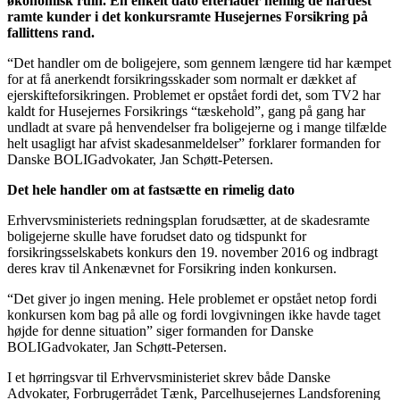
økonomisk ruin. En enkelt dato efterlader nemlig de hårdest
ramte kunder i det konkursramte Husejernes Forsikring på
fallittens rand.
“Det handler om de boligejere, som gennem længere tid har kæmpet
for at få anerkendt forsikringsskader som normalt er dækket af
ejerskifteforsikringen. Problemet er opstået fordi det, som TV2 har
kaldt for Husejernes Forsikrings “tæskehold”, gang på gang har
undladt at svare på henvendelser fra boligejerne og i mange tilfælde
helt usagligt har afvist skadesanmeldelser” forklarer formanden for
Danske BOLIGadvokater, Jan Schøtt-Petersen.
Det hele handler om at fastsætte en rimelig dato
Erhvervsministeriets redningsplan forudsætter, at de skadesramte
boligejerne skulle have forudset dato og tidspunkt for
forsikringsselskabets konkurs den 19. november 2016 og indbragt
deres krav til Ankenævnet for Forsikring inden konkursen.
“Det giver jo ingen mening. Hele problemet er opstået netop fordi
konkursen kom bag på alle og fordi lovgivningen ikke havde taget
højde for denne situation” siger formanden for Danske
BOLIGadvokater, Jan Schøtt-Petersen.
I et hørringsvar til Erhvervsministeriet skrev både Danske
Advokater, Forbrugerrådet Tænk, Parcelhusejernes Landsforening