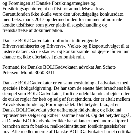
og Foreningen af Danske Forsikringsmæglere og
Forsikringsagenturer, at en frist for anmeldelse af krav
Garantifonden ikke skulle være den uforudsigelige konkursdato,
men f.eks. marts 2017 og dermed inden for rammen af normale
kendte tidsfrister, som giver plads til sagsbehandling og
fremskaffelse af dokumentation.
Danske BOLIGadvokater opfordrer indtrængende
Erhvervsministeriet og Erhvervs-, Vækst- og Eksportudvalget til at
justere datoen, så de skades- og konkursramte boligejere får en fair
chance og ikke efterlades i økonomisk ruin.
Formand for Danske BOLIGadvokater, advokat Jan Schøtt-
Petersen. Mobil: 3060 3311
Danske BOLIGadvokater er en sammenslutning af advokater med
speciale i boligrådgivning. De har som de eneste fået branchens blå
stempel som BOLIGadvokater, fordi de udelukkende arbejder efter
de etiske regler for køb og salg af fast ejendom, der er aftalt mellem
Advokatsamfundet og Forbrugerrådet. Det betyder bl.a., at en
Dansk BOLIGadvokat yder uafhængig rådgivning og ikke må
repræsentere sælger og køber i samme handel. Og det betyder også,
at Danske BOLIGadvokater ikke har alliancer med andre aktører i
branchen som fx banker, realkreditinstitutter, forsikringsselskaber
m.v. Alle medlemmerne af Danske BOLIGadvokater har et certifikat