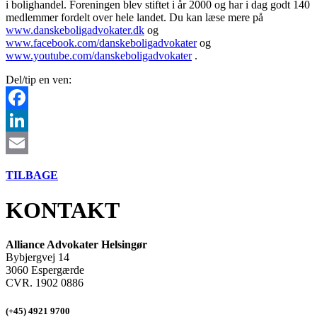
i bolighandel. Foreningen blev stiftet i år 2000 og har i dag godt 140
medlemmer fordelt over hele landet. Du kan læse mere på
www.danskeboligadvokater.dk
og
www.facebook.com/danskeboligadvokater
og
www.youtube.com/danskeboligadvokater
.
Del/tip en ven:
Facebook
LinkedIn
Email
TILBAGE
KONTAKT
Alliance Advokater Helsingør
Bybjergvej 14
3060 Espergærde
CVR. 1902 0886
(+45) 4921 9700