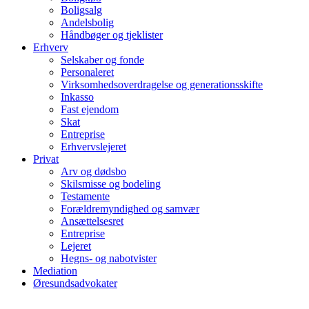
Boligsalg
Andelsbolig
Håndbøger og tjeklister
Erhverv
Selskaber og fonde
Personaleret
Virksomhedsoverdragelse og generationsskifte
Inkasso
Fast ejendom
Skat
Entreprise
Erhvervslejeret
Privat
Arv og dødsbo
Skilsmisse og bodeling
Testamente
Forældremyndighed og samvær
Ansættelsesret
Entreprise
Lejeret
Hegns- og nabotvister
Mediation
Øresundsadvokater