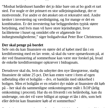
“Modsat helårshuset handler det jo ikke bare om at bo godt et rart
sted. For nogle er det primært en stor udlejningsindtægt, der er
motiverende. For andre er det ønsket om et rekreativt sted. Andre
tænker i investering og værdistigning, og for mange er det en
kombination. Er det investering har beliggenheden typisk større
betydning, end hvis man vil have store lejeindtægter, hvor
faciliteterne i huset og området ofte er afgørende for
indtægtsmulighederne,” siger boligadvokat Peter Boe Christensen.
Der skal penge på bordet
Selv om du kan finansiere en større del af købet med lån i en
kreditforening med en lav rente, så skal du være opmærksom på, at
der ved finansiering af sommerhuse kan være stor forskel på, hvad
de enkelte kreditforeninger opkræver i bidragssats.
Derudover skal du, hvis du udnytter den nye lånegrænse, stadig
finansiere de sidste 25 pct. Det kan enten være i form af egen
udbetaling eller et boliglån – dvs. et banklån med sikkerhed i
boligen. Men et boliglån er en relativt dyr måde at finansiere dit køb
på – her skal du sammenligne omkostningerne målt i ÅOP (årlig
omkostning i procent). Har du en friværdi i en helårsbolig, kan du
undersøge, om det vil være billigst at optage et lån i dén, som helt
eller delvist kan finansiere køb af et sommerhus?