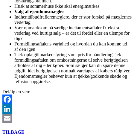
forsikringspræmien.
Husk at sommerhuse ikke skal energimærkes
Valg af ejendomsmægler
Indhenttilbudfrafleremæglere, der er stor forskel på mæglernes
vederlag
Vær opmærksom på særlige incitamentsaftaler fx ekstra
vederlag ved hurtigt salg – er det til fordel eller en ulempe for
dig?
Formidlingsaftalens varighed og hvordan du kan komme ud
af den igen
Tjek oplægtilmarkedsføring samt pris for håndteringTjek i
formidlingsaftalen om omkostningerne til selve berigtigelsen
afholdes af dig eller køber. Som sælger kan du spare denne
udgift, idet berigtigelsen normalt varetages af købers rådgiver.
Ejendomsmægler behøver kun at tjekke/godkende skøde og
refusionsopgørelse.
Del/tip en ven:
Facebook
LinkedIn
Email
TILBAGE