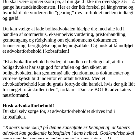
Du skal være opmærksom på, at din gæld ikke må overstige 3½ – 4
gange hustandsindkomsten. Her er der lidt forskel på långiverne og
hvor hårdt de vurderer din “gearing” dvs. forholdet mellem indtægt
og gæld.
Du kan vælge at lade boligadvokaten hjælpe dig med alle led i
handlen af sommerhus, eksempelvis vurdering, prisforhandling,
gennemgang og rådgivning om ejendommens dokumenter,
finansiering, berigtigelse og udlejningsaftale. Og husk at få indføjet
et advokatforbehold i købsaftalen!
”Et advokatforbehold betyder, at handlen er betinget af, at din
boligadvokat har sagt god for aftalen og den sikrer, at
boligadvokaten kan gennemgå alle ejendommens dokumenter og
vurdere købstilbud indenfor en aftalt tidsfrist. Med et
advokatforbehold kan du gratis fortryde din handel, hvis der gik lidt
for meget forårskuller i den”, forklarer Danske BOLIGadvokaters
næstformand.
Husk advokatforbehold!
Du skal selv sørge for, at advokatforbeholdet skrives ind i
købsaftalen.
”Købers underskrift på denne købsaftale er betinget af, at købers
advokat kan godkende købsaftalen i dens helhed. Godkendelse skal
være meddelt sælgers ejendomsmægler senest den … kl….”