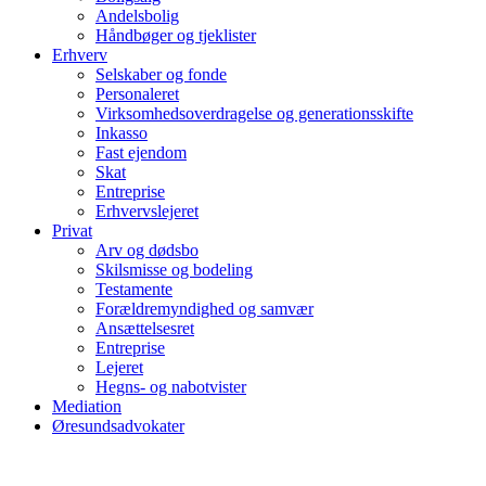
Andelsbolig
Håndbøger og tjeklister
Erhverv
Selskaber og fonde
Personaleret
Virksomhedsoverdragelse og generationsskifte
Inkasso
Fast ejendom
Skat
Entreprise
Erhvervslejeret
Privat
Arv og dødsbo
Skilsmisse og bodeling
Testamente
Forældremyndighed og samvær
Ansættelsesret
Entreprise
Lejeret
Hegns- og nabotvister
Mediation
Øresundsadvokater