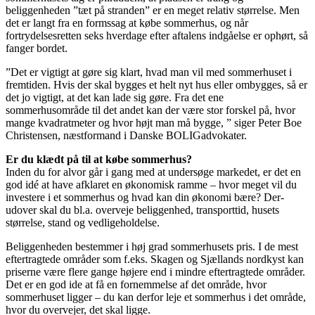
beliggenheden ”tæt på stranden” er en meget relativ størrelse. Men
det er langt fra en formssag at købe sommerhus, og når
fortrydelsesretten seks hverdage efter aftalens indgåelse er ophørt, så
fanger bordet.
”Det er vigtigt at gøre sig klart, hvad man vil med sommerhuset i
fremtiden. Hvis der skal bygges et helt nyt hus eller ombygges, så er
det jo vigtigt, at det kan lade sig gøre. Fra det ene
sommerhusområde til det andet kan der være stor forskel på, hvor
mange kvadratmeter og hvor højt man må bygge, ” siger Peter Boe
Christensen, næstformand i Danske BOLIGadvokater.
Er du klædt på til at købe sommerhus?
Inden du for alvor går i gang med at undersøge markedet, er det en
god idé at have afklaret en økonomisk ramme – hvor meget vil du
investere i et sommerhus og hvad kan din økonomi bære? Der-
udover skal du bl.a. overveje beliggenhed, transporttid, husets
størrelse, stand og vedligeholdelse.
Beliggenheden bestemmer i høj grad sommerhusets pris. I de mest
eftertragtede områder som f.eks. Skagen og Sjællands nordkyst kan
priserne være flere gange højere end i mindre eftertragtede områder.
Det er en god ide at få en fornemmelse af det område, hvor
sommerhuset ligger – du kan derfor leje et sommerhus i det område,
hvor du overvejer, det skal ligge.