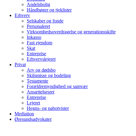
Andelsbolig
Håndbøger og tjeklister
Erhverv
Selskaber og fonde
Personaleret
Virksomhedsoverdragelse og generationsskifte
Inkasso
Fast ejendom
Skat
Entreprise
Erhvervslejeret
Privat
Arv og dødsbo
Skilsmisse og bodeling
Testamente
Forældremyndighed og samvær
Ansættelsesret
Entreprise
Lejeret
Hegns- og nabotvister
Mediation
Øresundsadvokater