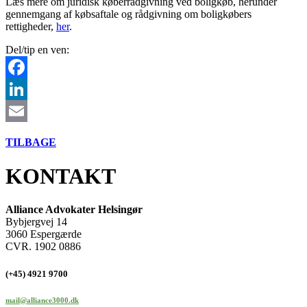
Læs mere om juridisk køberrådgivning ved boligkøb, herunder
gennemgang af købsaftale og rådgivning om boligkøbers
rettigheder,
her
.
Del/tip en ven:
Facebook
LinkedIn
Email
TILBAGE
KONTAKT
Alliance Advokater Helsingør
Bybjergvej 14
3060 Espergærde
CVR. 1902 0886
(+45) 4921 9700
mail@alliance3000.dk