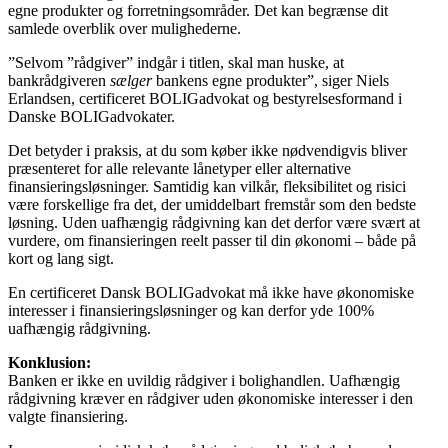
egne produkter og forretningsområder. Det kan begrænse dit
samlede overblik over mulighederne.
”Selvom ”rådgiver” indgår i titlen, skal man huske, at
bankrådgiveren
sælger
bankens egne produkter”, siger Niels
Erlandsen, certificeret BOLIGadvokat og bestyrelsesformand i
Danske BOLIGadvokater.
Det betyder i praksis, at du som køber ikke nødvendigvis bliver
præsenteret for alle relevante lånetyper eller alternative
finansieringsløsninger. Samtidig kan vilkår, fleksibilitet og risici
være forskellige fra det, der umiddelbart fremstår som den bedste
løsning. Uden uafhængig rådgivning kan det derfor være svært at
vurdere, om finansieringen reelt passer til din økonomi – både på
kort og lang sigt.
En certificeret Dansk BOLIGadvokat må ikke have økonomiske
interesser i finansieringsløsninger og kan derfor yde 100%
uafhængig rådgivning.
Konklusion:
Banken er ikke en uvildig rådgiver i bolighandlen. Uafhængig
rådgivning kræver en rådgiver uden økonomiske interesser i den
valgte finansiering.