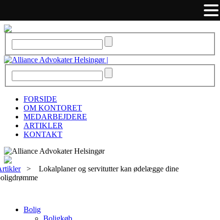
FORSIDE
OM KONTORET
MEDARBEJDERE
ARTIKLER
KONTAKT
rtikler
>
Lokalplaner og servitutter kan ødelægge dine
boligdrømme
Bolig
Boligkøb