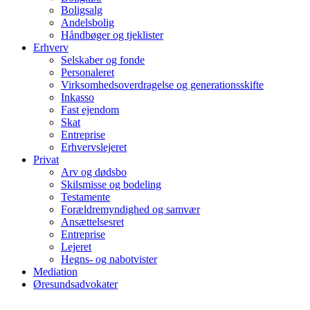
Boligsalg
Andelsbolig
Håndbøger og tjeklister
Erhverv
Selskaber og fonde
Personaleret
Virksomhedsoverdragelse og generationsskifte
Inkasso
Fast ejendom
Skat
Entreprise
Erhvervslejeret
Privat
Arv og dødsbo
Skilsmisse og bodeling
Testamente
Forældremyndighed og samvær
Ansættelsesret
Entreprise
Lejeret
Hegns- og nabotvister
Mediation
Øresundsadvokater