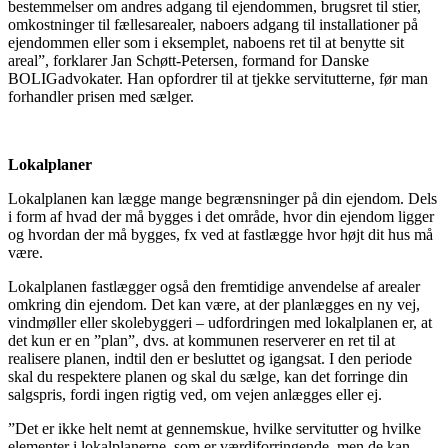
bestemmelser om andres adgang til ejendommen, brugsret til stier,
omkostninger til fællesarealer, naboers adgang til installationer på
ejendommen eller som i eksemplet, naboens ret til at benytte sit
areal”, forklarer Jan Schøtt-Petersen, formand for Danske
BOLIGadvokater. Han opfordrer til at tjekke servitutterne, før man
forhandler prisen med sælger.
Lokalplaner
Lokalplanen kan lægge mange begrænsninger på din ejendom. Dels
i form af hvad der må bygges i det område, hvor din ejendom ligger
og hvordan der må bygges, fx ved at fastlægge hvor højt dit hus må
være.
Lokalplanen fastlægger også den fremtidige anvendelse af arealer
omkring din ejendom. Det kan være, at der planlægges en ny vej,
vindmøller eller skolebyggeri – udfordringen med lokalplanen er, at
det kun er en ”plan”, dvs. at kommunen reserverer en ret til at
realisere planen, indtil den er besluttet og igangsat. I den periode
skal du respektere planen og skal du sælge, kan det forringe din
salgspris, fordi ingen rigtig ved, om vejen anlægges eller ej.
”Det er ikke helt nemt at gennemskue, hvilke servitutter og hvilke
elementer i lokalplanerne, som er værdiforringende, men de kan