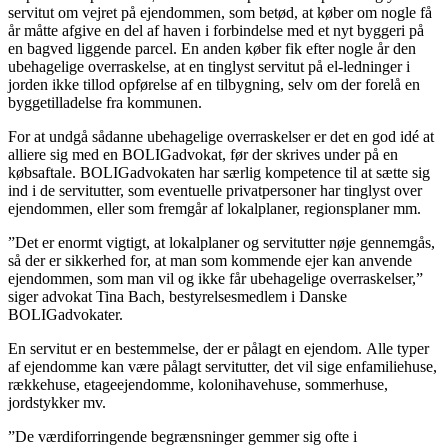
servitut om vejret på ejendommen, som betød, at køber om nogle få
år måtte afgive en del af haven i forbindelse med et nyt byggeri på
en bagved liggende parcel. En anden køber fik efter nogle år den
ubehagelige overraskelse, at en tinglyst servitut på el-ledninger i
jorden ikke tillod opførelse af en tilbygning, selv om der forelå en
byggetilladelse fra kommunen.
For at undgå sådanne ubehagelige overraskelser er det en god idé at
alliere sig med en BOLIGadvokat, før der skrives under på en
købsaftale. BOLIGadvokaten har særlig kompetence til at sætte sig
ind i de servitutter, som eventuelle privatpersoner har tinglyst over
ejendommen, eller som fremgår af lokalplaner, regionsplaner mm.
”Det er enormt vigtigt, at lokalplaner og servitutter nøje gennemgås,
så der er sikkerhed for, at man som kommende ejer kan anvende
ejendommen, som man vil og ikke får ubehagelige overraskelser,”
siger advokat Tina Bach, bestyrelsesmedlem i Danske
BOLIGadvokater.
En servitut er en bestemmelse, der er pålagt en ejendom. Alle typer
af ejendomme kan være pålagt servitutter, det vil sige enfamiliehuse,
rækkehuse, etageejendomme, kolonihavehuse, sommerhuse,
jordstykker mv.
”De værdiforringende begrænsninger gemmer sig ofte i