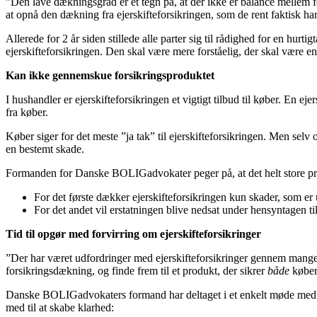
”Den lave dækningsgrad er et tegn på, at der ikke er balance mellem f
at opnå den dækning fra ejerskifteforsikringen, som de rent faktisk ha
Allerede for 2 år siden stillede alle parter sig til rådighed for en hur
ejerskifteforsikringen. Den skal være mere forståelig, der skal være
Kan ikke gennemskue forsikringsproduktet
I hushandler er ejerskifteforsikringen et vigtigt tilbud til køber. En 
fra køber.
Køber siger for det meste ”ja tak” til ejerskifteforsikringen. Men selv 
en bestemt skade.
Formanden for Danske BOLIGadvokater peger på, at det helt store probl
For det første dækker ejerskifteforsikringen kun skader, som er u
For det andet vil erstatningen blive nedsat under hensyntagen ti
Tid til opgør med forvirring om ejerskifteforsikringer
”Der har været udfordringer med ejerskifteforsikringer gennem mange 
forsikringsdækning, og finde frem til et produkt, der sikrer
både
køber
Danske BOLIGadvokaters formand har deltaget i et enkelt møde med Ju
med til at skabe klarhed: