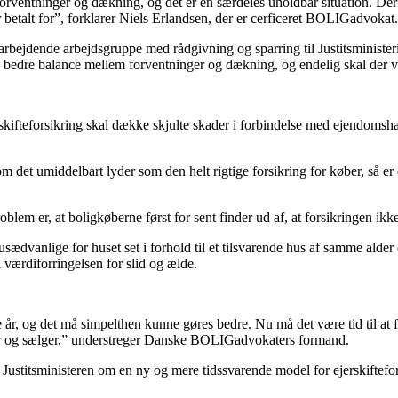
orventninger og dækning, og det er en særdeles uholdbar situation. Derf
r betalt for”, forklarer Niels Erlandsen, der er cerficeret BOLIGadvokat.
tigtarbejdende arbejdsgruppe med rådgivning og sparring til Justitsministe
 en bedre balance mellem forventninger og dækning, og endelig skal der 
ejerskifteforsikring skal dække skjulte skader i forbindelse med ejendom
om det umiddelbart lyder som den helt rigtige forsikring for køber, så er 
em er, at boligkøberne først for sent finder ud af, at forsikringen ikk
sædvanlige for huset set i forhold til et tilsvarende hus af samme alder
l værdiforringelsen for slid og ælde.
år, og det må simpelthen kunne gøres bedre. Nu må det være tid til at 
 og sælger,” understreger Danske BOLIGadvokaters formand.
stitsministeren om en ny og mere tidssvarende model for ejerskiftefo