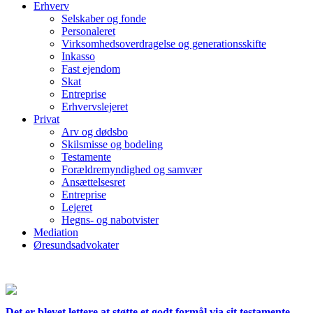
Erhverv
Selskaber og fonde
Personaleret
Virksomhedsoverdragelse og generationsskifte
Inkasso
Fast ejendom
Skat
Entreprise
Erhvervslejeret
Privat
Arv og dødsbo
Skilsmisse og bodeling
Testamente
Forældremyndighed og samvær
Ansættelsesret
Entreprise
Lejeret
Hegns- og nabotvister
Mediation
Øresundsadvokater
Det er blevet lettere at støtte et godt formål via sit testamente.