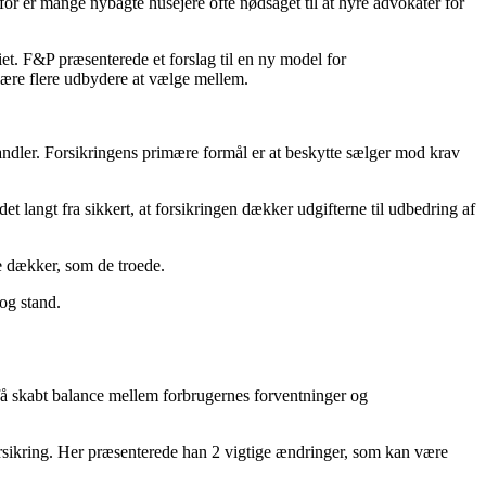
or er mange nybagte husejere ofte nødsaget til at hyre advokater for
riet. F&P præsenterede et forslag til en ny model for
være flere udbydere at vælge mellem.
shandler. Forsikringens primære formål er at beskytte sælger mod krav
det langt fra sikkert, at forsikringen dækker udgifterne til udbedring af
e dækker, som de troede.
 og stand.
få skabt balance mellem forbrugernes forventninger og
rsikring. Her præsenterede han 2 vigtige ændringer, som kan være