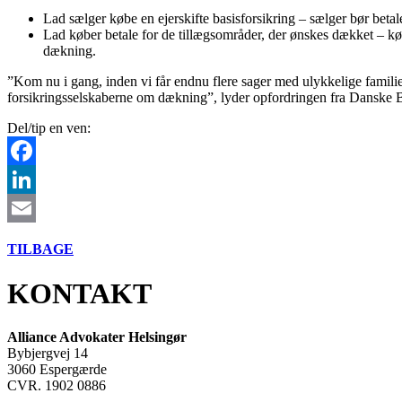
Lad sælger købe en ejerskifte basisforsikring – sælger bør betale
Lad køber betale for de tillægsområder, der ønskes dækket – kø
dækning.
”Kom nu i gang, inden vi får endnu flere sager med ulykkelige familie
forsikringsselskaberne om dækning”, lyder opfordringen fra Dansk
Del/tip en ven:
Facebook
LinkedIn
Email
TILBAGE
KONTAKT
Alliance Advokater Helsingør
Bybjergvej 14
3060 Espergærde
CVR. 1902 0886