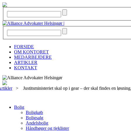
FORSIDE
OM KONTORET
MEDARBEJDERE
ARTIKLER
KONTAKT
rtikler
>
Justitsministeriet skal op i gear – der skal findes en løsni
Bolig
Boligkøb
Boligsalg
Andelsbolig
Håndbøger og tjeklister