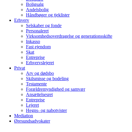
Boligsalg
Andelsbolig
Håndbøger og tjeklister
Erhverv
Selskaber og fonde
Personaleret
Virksomhedsoverdragelse og generationsskifte
Inkasso
Fast ejendom
Skat
Entreprise
Erhvervslejeret
Privat
Arv og dødsbo
Skilsmisse og bodeling
Testamente
Forældremyndighed og samvær
Ansættelsesret
Entreprise
Lejeret
Hegns- og nabotvister
Mediation
Øresundsadvokater