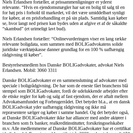
Niels Erlandsen fortæller, at prissammenligninger er yderst
relevante. “Hvis en ejendomsmægler har sat en bolig til salg til en
for høj pris i forhold til markedet, vil det være umiddelbart synligt
for køber, at en prisforhandling er på sin plads. Samtidig kan køber
se, hvor langt ned prisen kan bydes uden at afgive et af de såkaldte
“skambud” (et urimeligt lavt bud).
Niels Erlandsen fortæller: “Onlinevurderingen viser en lang række
relevante boligdata, som sammen med BOLIGadvokatens solide
juridiske værktøjskasse danner grundlag for en 100 % uafhængig
rådgivning til køber”.
Bestyrelsesmedlem hos Danske BOLIGadvokater, advokat Niels
Erlandsen. Mobil: 3060 3311
Danske BOLIGadvokater er en sammenslutning af advokater med
speciale i boligrådgivning. De har som de eneste fået branchens blå
stempel som BOLIGadvokater, fordi de udelukkende arbejder efter
de etiske regler for køb og salg af fast ejendom, der er aftalt mellem
Advokatsamfundet og Forbrugerrådet. Det betyder bl.a., at en dansk
BOLIGadvokat yder uafhængig rådgivning og ikke må
repræsentere sælger og køber i samme handel. Og det betyder også,
at Danske BOLIGadvokater ikke har alliancer med andre aktører i
branchen som fx banker, realkreditinstitutter, forsikringsselskaber
m.v. Alle medlemmerne af Danske BOLIGadvokater har et certifikat