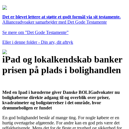
Det er blevet lettere at støtte et godt formål via sit testamente.
Allianceadvoaker samarbejder med Det Gode Testamente
Se mere om ”Det Gode Testamente”
Eller i denne folder - Din arv, dit aftryk
iPad og lokalkendskab banker
prisen på plads i bolighandlen
Med en Ipad i hænderne giver Danske BOLIGadvokater nu
boligkøberne direkte adgang til og overblik over priser,
kvadratmeter og boligstørrelser i det område, hvor
drømmeboligen er fundet
En god bolighandel består af mange ting. For nogle købere er en
hurtig overtagelse afgørende. For andre kan en god pris være det
udfaldsgivende. Mens det for de fleste er tryghed og sikkerhed for