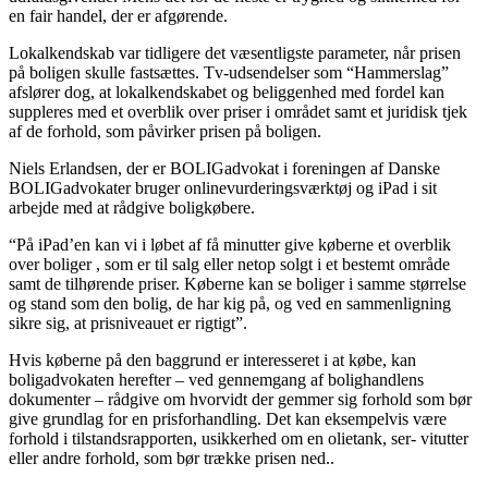
en fair handel, der er afgørende.
Lokalkendskab var tidligere det væsentligste parameter, når prisen
på boligen skulle fastsættes. Tv-udsendelser som “Hammerslag”
afslører dog, at lokalkendskabet og beliggenhed med fordel kan
suppleres med et overblik over priser i området samt et juridisk tjek
af de forhold, som påvirker prisen på boligen.
Niels Erlandsen, der er BOLIGadvokat i foreningen af Danske
BOLIGadvokater bruger onlinevurderingsværktøj og iPad i sit
arbejde med at rådgive boligkøbere.
“På iPad’en kan vi i løbet af få minutter give køberne et overblik
over boliger , som er til salg eller netop solgt i et bestemt område
samt de tilhørende priser. Køberne kan se boliger i samme størrelse
og stand som den bolig, de har kig på, og ved en sammenligning
sikre sig, at prisniveauet er rigtigt”.
Hvis køberne på den baggrund er interesseret i at købe, kan
boligadvokaten herefter – ved gennemgang af bolighandlens
dokumenter – rådgive om hvorvidt der gemmer sig forhold som bør
give grundlag for en prisforhandling. Det kan eksempelvis være
forhold i tilstandsrapporten, usikkerhed om en olietank, ser- vitutter
eller andre forhold, som bør trække prisen ned..