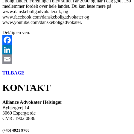
i bolighandel. Foreningen blev stiftet i år 2000 og har i dag godt 150
medlemmer fordelt over hele landet. Du kan læse mere på
www.danskeboligadvokater.dk, og
www.facebook.com/danskeboligadvokater og
www.youtube.com/danskeboligadvokater.
Del/tip en ven:
Facebook
LinkedIn
Email
TILBAGE
KONTAKT
Alliance Advokater Helsingør
Bybjergvej 14
3060 Espergærde
CVR. 1902 0886
(+45) 4921 9700