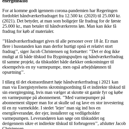
energitilskud
For at komme godt igennem corona-pandemien har Regeringen
fordoblet håndværkerfradraget fra 12.500 kr. (2020) til 25.000 kr.
(2021). Det betyder, at man som boligejer får fradrag for de første
25.000 kr., man betaler til håndværkerens løn. Man kan ikke få
fradrag for køb af materialer.
’’Håndværkerfradraget gives til alle personer over 18 år. Er man
flere i husstanden kan man derfor hurtigt opnå et relativt stort
fradrag’’, siger Jacob Christensen og fortsætter: ’’Det er dog ikke
muligt at få både tilskud fra Bygningspuljen og håndværkerfradrag
til samme projekt, da tilskuddet både dækker omkostninger til
eksempelvis en ny varmepumpe, men også arbejdslønnen til
opsætning’’.
I tillæg til det ekstraordinært høje håndværkerfradrag i 2021 kan
man via Energistyrelsens skrotningsordning få et indirekte tilskud til
sin energiregning, hvis man vælger at skrotte sit gamle fyr og købe
en varmepumpe på abonnement. ’’Med varmepumper på
abonnement slipper man for at skulle ud og lave en stor investering
til en ny varmekilde. I stedet ’lejer’ man sig ind hos en
energileverandør, der ejer, installerer og vedligeholder
varmepumpen. Leverandøren kan søge om tilskuddet og
derigennem sikre et indirekte tilskud til forbrugeren’’, afslutter Jacob
Christensen.