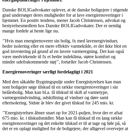
Danske BOLIGadvokater oplever, at de danske boligejere i stigende
grad undersøger deres muligheder for at lave energirenoveringer i
hjemmet. En positiv tendens, mener Jacob Christensen, advokat og
bestyrelsesmedlem hos Danske BOLIGadvokater. Der er nemlig
mange fordele at hente lige nu.
’’Hvis man energirenoverer sin bolig, fx med lavenergivinduer,
bedre isolering eller en mere effektiv varmekilde, er det ikke blot en
god investering på grund af en lavere varmeregning. Det kan også
være medvirkende til fx et bedre indeklima, større komfort og
mindre udefrakommende støj’’, fortæller Jacob Christensen.
Energirenoveringer særligt fordelagtigt i 2021
Med den såkaldte Bygningspulje under Energistyrelsen kan man
som boligejer søge tilskud til en række energirenoveringer i sin
helårsbolig. Man kan bl.a. få tilskud til skift af varmetype,
varmegenindvinding, udskiftning af vinduer og døre samt
efterisolering. Sidste år blev der givet tilskud for 245 mio. kr.
’’Energistyrelsen åbner snart op for 2021-puljen, hvor der er afsat
675 mio. kr. i tilskudsmidler. Man kan få tilskud til en lang række
energirenoveringer og det enkelte tilskud er til at tage og føle på, så
det er en oplagt mulighed for de boligejere, der alligevel overvejer at