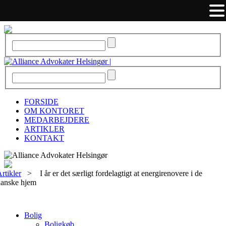
FORSIDE
OM KONTORET
MEDARBEJDERE
ARTIKLER
KONTAKT
rtikler
>
I år er det særligt fordelagtigt at energirenovere i de
danske hjem
Bolig
Boligkøb