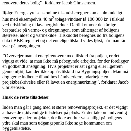
renovere deres bolig’’, forklarer Jacob Christensen.
Ifølge Energistyrelsens online tilskudsberegner kan et almindeligt
2
hus med eksempelvis 40 m
tolags-vinduer få 100.000 kr. i tilskud
ved udskiftning til lavenergivinduer. Dertil kommer den årlige
besparelse på varme- og elregningen, som afhænger af boligens
størrelse, alder og varmekilde. Tilskuddet beregnes ud fra boligens
data i BBR-registret og det endelige tilskud vides først, når man får
svar på ansøgningen.
’’Overvejer man at energirenovere med tilskud fra puljen, er det
vigtigt at vide, at man ikke må påbegynde arbejdet, før der foreligger
en godkendt ansøgning. Hvis projektet er sat i gang eller ligefrem
gennemført, kan der ikke opnås tilskud fra Bygningspuljen. Man må
dog gerne indhente tilbud hos håndværkere, udarbejde en
projektbeskrivelse eller få lavet en energimærkning’’, forklarer Jacob
Christensen.
Husk de rette tilladelser
Inden man går i gang med et større renoveringsprojekt, er det vigtigt
at have de nødvendige tilladelser på plads. Er der tale om indvendig
renovering eller projekter, der ikke ændrer væsentligt på boligens
ydre skal man som udgangspunkt ikke søge kommunen om
byggetilladelse.