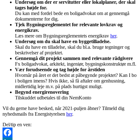
Undersøg om der er servitutter eller lokalplaner, der skal
tages højde for.
Du kan med fordel bede en boligadvokat om at gennemgå
dokumenterne for dig.
Tjek Bygningsreglementet for relevante lovkrav og
energikrav.
Læs mere om Bygningsreglementets energikrav
her
.
Undersøg om du skal have en byggetilladelse.
Skal du have en tilladelse, skal du bl.a. bruge tegninger og
beskrivelser af projektet.
Gennemgå dit projekt sammen med relevante rådgivere
Fx boligadvokat, arkitekt, ingeniør, bygningskonstruktør m.fl.
Vær forudseende og tag højde for årstiden
Hvornår på året er det bedst at påbegynde projektet? Kan I bo
i boligen imens? Hvis ikke, så få aftaler om genhusning,
midlertidig leje m.v. på plads hurtigst muligt.
Begynd energirenovering
Tilskuddet udbetales til din NemKonto
Vil du gerne have besked, når 2021-puljen åbner? Tilmeld dig
nyhedsmails fra Energistyrelsen
her
.
Del/tip en ven: