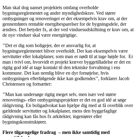
Man skal dog uanset projektets omfang overholde
bygningsreglementet og andre myndighedskrav. Ved større
ombygninger og renoveringer er der eksempelvis krav om, at der
gennemføres rentable energibesparelser for de bygningsdele, der
ændres. Det betyder fx, at der ved vinduesudskiftning er krav om, at
de nye vinduer skal være energirigtige.
’’Det er dig som boligejer, der er ansvarlig for, at
bygningsreglementet bliver overholdt. Der kan eksempelvis være
servitutter eller lokalplaner, som man er nødt til at tage højde for. Er
man i tvivl om, hvorvidt et projekt kræver byggetilladelse er det en
rigtig god idé at tage kontakt til den tekniske forvaltning i ens
kommune. Det kan nemlig blive en dyr fornøjelse, hvis
ombygningen efterfølgende ikke kan godkendes’’, forklarer Jacob
Christensen og fortsætter:
’’Man kan undersøge rigtig meget selv, men især ved større
renoverings- eller ombygningsprojekter er det en god idé at søge
rådgivning. En boligadvokat kan hjælpe dig med at få overblik over
gældende servitutter og lokalplaner, mens den byggefaglige
rådgivning kan fås hos fx arkitekter, ingeniører eller
bygningskonstruktører.
Flere tilgængelige fradrag – men ikke samtidig med