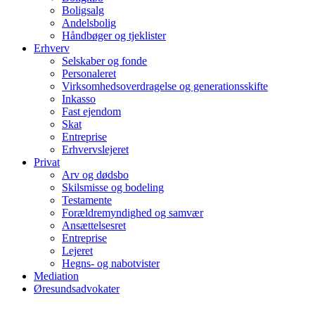
Boligsalg
Andelsbolig
Håndbøger og tjeklister
Erhverv
Selskaber og fonde
Personaleret
Virksomhedsoverdragelse og generationsskifte
Inkasso
Fast ejendom
Skat
Entreprise
Erhvervslejeret
Privat
Arv og dødsbo
Skilsmisse og bodeling
Testamente
Forældremyndighed og samvær
Ansættelsesret
Entreprise
Lejeret
Hegns- og nabotvister
Mediation
Øresundsadvokater