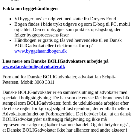
Fakta om byggehåndbogen
Vi bygger hus’ er udgivet med støtte fra Dreyers Fond
Bogen findes i både trykt udgave og som E-bog til PC, mobil
og tablet. Den er opbygget som praktisk opslagsbog, der
følger byggeprocessens faser
Håndbogen er gratis og fås ved henvendelse til en Dansk
BOLIGadvokat eller i elektronisk form på
www.byggehaandbogen.dk
Læs mere om Danske BOLIGadvokaters arbejde på
www.danskeboligadvokater.dk
Formand for Danske BOLIGadvokater, advokat Jan Schøtt-
Petersen. Mobil: 3060 3311
Danske BOLIGadvokater er en sammenslutning af advokater med
speciale i boligrådgivning. De har som de eneste fået branchens blå
stempel som BOLIGadvokater, fordi de udelukkende arbejder efter
de etiske regler for køb og salg af fast ejendom, der er aftalt mellem
Advokatsamfundet og Forbrugerrådet. Det betyder bl.a., at en dansk
BOLIGadvokat yder uafhængig rådgivning og ikke må
repræsentere sælger og køber i samme handel. Og det betyder også,
at Danske BOLIGadvokater ikke har alliancer med andre aktører i