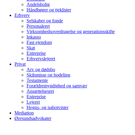
Andelsbolig
Håndbøger og tjeklister
Erhverv
Selskaber og fonde
Personaleret
Virksomhedsoverdragelse og generationsskifte
Inkasso
Fast ejendom
Skat
Entreprise
Erhvervslejeret
Privat
Arv og dødsbo
Skilsmisse og bodeling
Testamente
Forældremyndighed og samvær
Ansættelsesret
Entreprise
Lejeret
Hegns- og nabotvister
Mediation
Øresundsadvokater