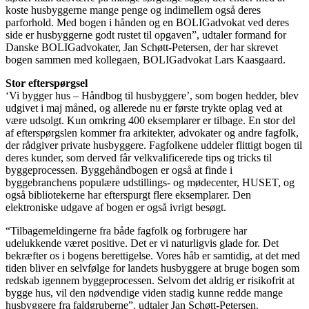
koste husbyggerne mange penge og indimellem også deres
parforhold. Med bogen i hånden og en BOLIGadvokat ved deres
side er husbyggerne godt rustet til opgaven”, udtaler formand for
Danske BOLIGadvokater, Jan Schøtt-Petersen, der har skrevet
bogen sammen med kollegaen, BOLIGadvokat Lars Kaasgaard.
Stor efterspørgsel
‘Vi bygger hus – Håndbog til husbyggere’, som bogen hedder, blev
udgivet i maj måned, og allerede nu er første trykte oplag ved at
være udsolgt. Kun omkring 400 eksemplarer er tilbage. En stor del
af efterspørgslen kommer fra arkitekter, advokater og andre fagfolk,
der rådgiver private husbyggere. Fagfolkene uddeler flittigt bogen til
deres kunder, som derved får velkvalificerede tips og tricks til
byggeprocessen. Byggehåndbogen er også at finde i
byggebranchens populære udstillings- og mødecenter, HUSET, og
også bibliotekerne har efterspurgt flere eksemplarer. Den
elektroniske udgave af bogen er også ivrigt besøgt.
“Tilbagemeldingerne fra både fagfolk og forbrugere har
udelukkende været positive. Det er vi naturligvis glade for. Det
bekræfter os i bogens berettigelse. Vores håb er samtidig, at det med
tiden bliver en selvfølge for landets husbyggere at bruge bogen som
redskab igennem byggeprocessen. Selvom det aldrig er risikofrit at
bygge hus, vil den nødvendige viden stadig kunne redde mange
husbyggere fra faldgruberne”, udtaler Jan Schøtt-Petersen.