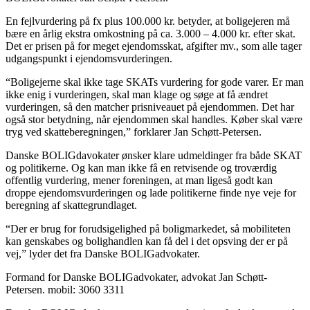
En fejlvurdering på fx plus 100.000 kr. betyder, at boligejeren må
bære en årlig ekstra omkostning på ca. 3.000 – 4.000 kr. efter skat.
Det er prisen på for meget ejendomsskat, afgifter mv., som alle tager
udgangspunkt i ejendomsvurderingen.
“Boligejerne skal ikke tage SKATs vurdering for gode varer. Er man
ikke enig i vurderingen, skal man klage og søge at få ændret
vurderingen, så den matcher prisniveauet på ejendommen. Det har
også stor betydning, når ejendommen skal handles. Køber skal være
tryg ved skatteberegningen,” forklarer Jan Schøtt-Petersen.
Danske BOLIGdavokater ønsker klare udmeldinger fra både SKAT
og politikerne. Og kan man ikke få en retvisende og troværdig
offentlig vurdering, mener foreningen, at man ligeså godt kan
droppe ejendomsvurderingen og lade politikerne finde nye veje for
beregning af skattegrundlaget.
“Der er brug for forudsigelighed på boligmarkedet, så mobiliteten
kan genskabes og bolighandlen kan få del i det opsving der er på
vej,” lyder det fra Danske BOLIGadvokater.
Formand for Danske BOLIGadvokater, advokat Jan Schøtt-
Petersen. mobil: 3060 3311