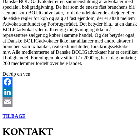
Danske BOLIGadvokater er en sammenslutning af advokater med
speciale i boligrådgivning. De har som de eneste fået branchens blå
stempel som BOLIGadvokater, fordi de udelukkende arbejder efter
de etiske regler for køb og salg af fast ejendom, der er aftalt mellem
Advokatsamfundet og Forbrugerrådet. Det betyder bl.a., at en dansk
BOLIGadvokat yder uafhængig rådgivning og ikke må
repræsentere sælger og køber i samme handel. Og det betyder også,
at Danske BOLIGadvokater ikke har alliancer med andre aktører i
branchen som fx banker, realkreditinstitutter, forsikringsselskaber
m.v. Alle medlemmerne af Danske BOLIGadvokater har et certifikat
i bolighandel. Foreningen blev stiftet i år 2000 og har i dag omkring
200 medlemmer fordelt over hele landet.
Del/tip en ven:
Facebook
LinkedIn
Email
TILBAGE
KONTAKT