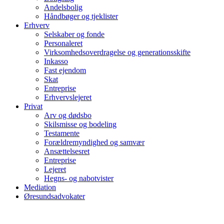
Andelsbolig
Håndbøger og tjeklister
Erhverv
Selskaber og fonde
Personaleret
Virksomhedsoverdragelse og generationsskifte
Inkasso
Fast ejendom
Skat
Entreprise
Erhvervslejeret
Privat
Arv og dødsbo
Skilsmisse og bodeling
Testamente
Forældremyndighed og samvær
Ansættelsesret
Entreprise
Lejeret
Hegns- og nabotvister
Mediation
Øresundsadvokater