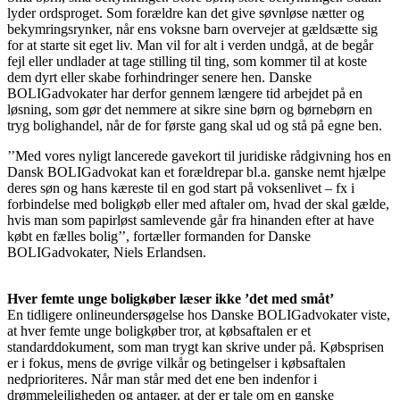
lyder ordsproget. Som forældre kan det give søvnløse nætter og
bekymringsrynker, når ens voksne barn overvejer at gældsætte sig
for at starte sit eget liv. Man vil for alt i verden undgå, at de begår
fejl eller undlader at tage stilling til ting, som kommer til at koste
dem dyrt eller skabe forhindringer senere hen. Danske
BOLIGadvokater har derfor gennem længere tid arbejdet på en
løsning, som gør det nemmere at sikre sine børn og børnebørn en
tryg bolighandel, når de for første gang skal ud og stå på egne ben.
’’Med vores nyligt lancerede gavekort til juridiske rådgivning hos en
Dansk BOLIGadvokat kan et forældrepar bl.a. ganske nemt hjælpe
deres søn og hans kæreste til en god start på voksenlivet – fx i
forbindelse med boligkøb eller med aftaler om, hvad der skal gælde,
hvis man som papirløst samlevende går fra hinanden efter at have
købt en fælles bolig’’, fortæller formanden for Danske
BOLIGadvokater, Niels Erlandsen.
Hver femte unge boligkøber læser ikke ’det med småt’
En tidligere onlineundersøgelse hos Danske BOLIGadvokater viste,
at hver femte unge boligkøber tror, at købsaftalen er et
standarddokument, som man trygt kan skrive under på. Købsprisen
er i fokus, mens de øvrige vilkår og betingelser i købsaftalen
nedprioriteres. Når man står med det ene ben indenfor i
drømmelejligheden og antager, at der er tale om en ganske