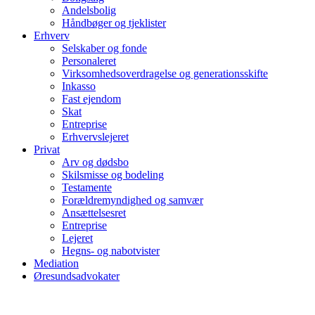
Andelsbolig
Håndbøger og tjeklister
Erhverv
Selskaber og fonde
Personaleret
Virksomhedsoverdragelse og generationsskifte
Inkasso
Fast ejendom
Skat
Entreprise
Erhvervslejeret
Privat
Arv og dødsbo
Skilsmisse og bodeling
Testamente
Forældremyndighed og samvær
Ansættelsesret
Entreprise
Lejeret
Hegns- og nabotvister
Mediation
Øresundsadvokater