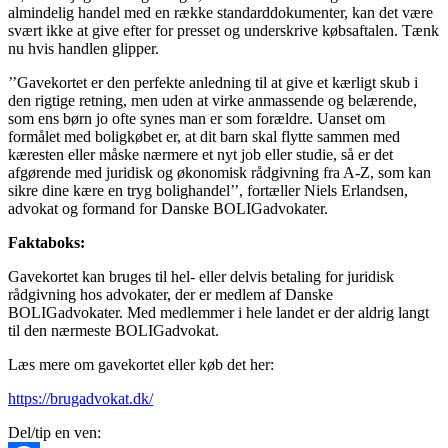
almindelig handel med en række standarddokumenter, kan det være
svært ikke at give efter for presset og underskrive købsaftalen. Tænk
nu hvis handlen glipper.
’’Gavekortet er den perfekte anledning til at give et kærligt skub i
den rigtige retning, men uden at virke anmassende og belærende,
som ens børn jo ofte synes man er som forældre. Uanset om
formålet med boligkøbet er, at dit barn skal flytte sammen med
kæresten eller måske nærmere et nyt job eller studie, så er det
afgørende med juridisk og økonomisk rådgivning fra A-Z, som kan
sikre dine kære en tryg bolighandel’’, fortæller Niels Erlandsen,
advokat og formand for Danske BOLIGadvokater.
Faktaboks:
Gavekortet kan bruges til hel- eller delvis betaling for juridisk
rådgivning hos advokater, der er medlem af Danske
BOLIGadvokater. Med medlemmer i hele landet er der aldrig langt
til den nærmeste BOLIGadvokat.
Læs mere om gavekortet eller køb det her:
https://brugadvokat.dk/
Del/tip en ven: