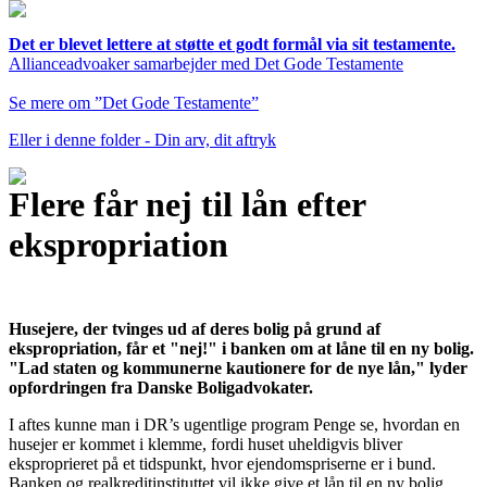
Det er blevet lettere at støtte et godt formål via sit testamente.
Allianceadvoaker samarbejder med Det Gode Testamente
Se mere om ”Det Gode Testamente”
Eller i denne folder - Din arv, dit aftryk
Flere får nej til lån efter
ekspropriation
Husejere, der tvinges ud af deres bolig på grund af
ekspropriation, får et "nej!" i banken om at låne til en ny bolig.
"Lad staten og kommunerne kautionere for de nye lån," lyder
opfordringen fra Danske Boligadvokater.
I aftes kunne man i DR’s ugentlige program Penge se, hvordan en
husejer er kommet i klemme, fordi huset uheldigvis bliver
eksproprieret på et tidspunkt, hvor ejendomspriserne er i bund.
Banken og realkreditinstituttet vil ikke give et lån til en ny bolig,