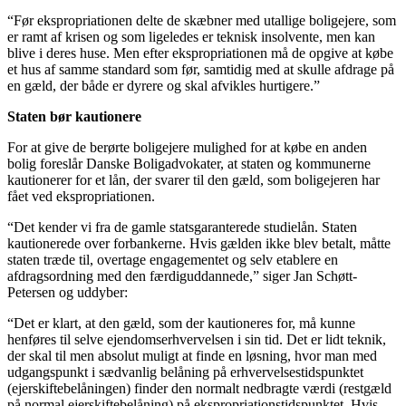
“Før ekspropriationen delte de skæbner med utallige boligejere, som
er ramt af krisen og som ligeledes er teknisk insolvente, men kan
blive i deres huse. Men efter ekspropriationen må de opgive at købe
et hus af samme standard som før, samtidig med at skulle afdrage på
en gæld, der både er dyrere og skal afvikles hurtigere.”
Staten bør kautionere
For at give de berørte boligejere mulighed for at købe en anden
bolig foreslår Danske Boligadvokater, at staten og kommunerne
kautionerer for et lån, der svarer til den gæld, som boligejeren har
fået ved ekspropriationen.
“Det kender vi fra de gamle statsgaranterede studielån. Staten
kautionerede over forbankerne. Hvis gælden ikke blev betalt, måtte
staten træde til, overtage engagementet og selv etablere en
afdragsordning med den færdiguddannede,” siger Jan Schøtt-
Petersen og uddyber:
“Det er klart, at den gæld, som der kautioneres for, må kunne
henføres til selve ejendomserhvervelsen i sin tid. Det er lidt teknik,
der skal til men absolut muligt at finde en løsning, hvor man med
udgangspunkt i sædvanlig belåning på erhvervelsestidspunktet
(ejerskiftebelåningen) finder den normalt nedbragte værdi (restgæld
på normal ejerskiftebelåning) på ekspropriationstidspunktet. Hvis