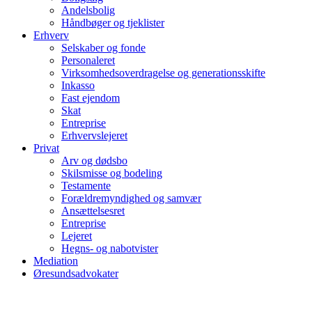
Andelsbolig
Håndbøger og tjeklister
Erhverv
Selskaber og fonde
Personaleret
Virksomhedsoverdragelse og generationsskifte
Inkasso
Fast ejendom
Skat
Entreprise
Erhvervslejeret
Privat
Arv og dødsbo
Skilsmisse og bodeling
Testamente
Forældremyndighed og samvær
Ansættelsesret
Entreprise
Lejeret
Hegns- og nabotvister
Mediation
Øresundsadvokater