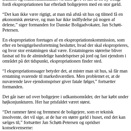
fordi ekspropriationen har efterladt boligejeren med en stor gæld.
“Det kan ikke være rigtigt, at man må afstå sit hus og tilmed få en
økonomisk øretæve, og man har ikke indflydelse på nogen af
delene,” siger formanden for Danske Boligadvokater, Jan Schøtt-
Petersen.
En ekspropriation foretages af en ekspropriationskommission, som
efter en besigtigelsesforretning beslutter, hvad der skal eksproprieres,
og hvor stor erstatningen skal være. Erstatningens størrelse bliver
fastsat ud fra de almindelige handelspriser på jord og fast ejendom i
området på det tidspunkt, ekspropriationen finder sted.
“I ekspropriationssager betyder det, at mister man sit hus, så får man
erstatning svarende til markedsværdien. Men problemet er, at de
nuværende lave ejendomspriser giver fatale følger,” fortsætter
formanden.
Det går især ud over boligejere i udkantsområder, der har købt under
højkonjunkturen. Her har prisfaldet været størst.
“Det rammer først og fremmest de boligejere, som er teknisk
insolvente, det vil sige, at de har en større gæld i huset, end det kan
sælges til,” fortsætter Jan Schøtt-Petersen og opridser
konsekvenserne: