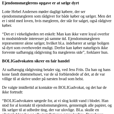
Ejendomsmæglerens opgave er at sælge dyrt
Lotte Hebel Andersen møder dagligt købere, der ser
ejendomsmægleren som rådgiver for både køber og sælger. Men det
er i strid med loven, hvis mægleren, der står for salget, også rådgiver
køber.
“Det er i virkeligheden ret enkelt: Man kan ikke være loyal overfor
to modstridende interesser på samme tid. Ejendomsmægleren
repræsenterer alene sælger, hvilket bl.a. indebærer at sælge boligen
så dyrt som overhovedet muligt. Derfor kan køber naturligvis ikke
forvente uafhængig rådgivning fra mæglerens side”, forklarer hun.
BOLIGadvokaten sikrer en fair handel
At uafhængig rådgivning betaler sig, ved Jess Friis. Da han og hans
kone fandt drømmehuset, var de så forblændede af det, at de var
villige til at skrive under på næsten hvad som helst.
De valgte imidlertid at kontakte en BOLIGadvokat, og det har de
ikke fortrudt:
“BOLIGadvokaten sørgede for, at vi slog koldt vand i blodet. Han
stod for al kontakt til ejendomsmægleren, gennemgik alle papirer, og
fik sælger til at udbedre ting, der var ulovlige. Bl.a. skulle en