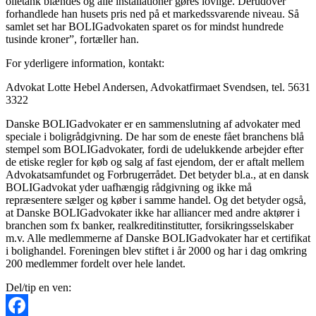
olietank blændes og alle installationer gøres lovlige. Derudover
forhandlede han husets pris ned på et markedssvarende niveau. Så
samlet set har BOLIGadvokaten sparet os for mindst hundrede
tusinde kroner”, fortæller han.
For yderligere information, kontakt:
Advokat Lotte Hebel Andersen, Advokatfirmaet Svendsen, tel. 5631
3322
Danske BOLIGadvokater er en sammenslutning af advokater med
speciale i boligrådgivning. De har som de eneste fået branchens blå
stempel som BOLIGadvokater, fordi de udelukkende arbejder efter
de etiske regler for køb og salg af fast ejendom, der er aftalt mellem
Advokatsamfundet og Forbrugerrådet. Det betyder bl.a., at en dansk
BOLIGadvokat yder uafhængig rådgivning og ikke må
repræsentere sælger og køber i samme handel. Og det betyder også,
at Danske BOLIGadvokater ikke har alliancer med andre aktører i
branchen som fx banker, realkreditinstitutter, forsikringsselskaber
m.v. Alle medlemmerne af Danske BOLIGadvokater har et certifikat
i bolighandel. Foreningen blev stiftet i år 2000 og har i dag omkring
200 medlemmer fordelt over hele landet.
Del/tip en ven: