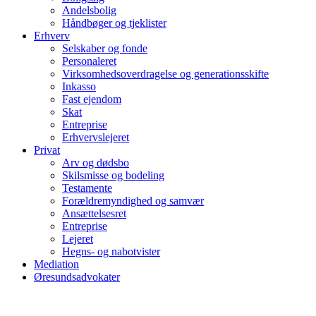
Andelsbolig
Håndbøger og tjeklister
Erhverv
Selskaber og fonde
Personaleret
Virksomhedsoverdragelse og generationsskifte
Inkasso
Fast ejendom
Skat
Entreprise
Erhvervslejeret
Privat
Arv og dødsbo
Skilsmisse og bodeling
Testamente
Forældremyndighed og samvær
Ansættelsesret
Entreprise
Lejeret
Hegns- og nabotvister
Mediation
Øresundsadvokater