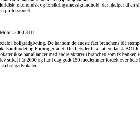
uridisk, økonomisk og forsikringsmæssigt indhold, der hjælper til en s
en professionelt
 Mobil: 3060 3311
le i boligrådgivning. De har som de eneste fået branchens blå stemp
Advokatsamfundet og Forbrugerrådet. Det betyder bl.a., at en dansk BO
er ikke har alliancer med andre aktører i branchen som fx banker, rea
lev stiftet i år 2000 og har i dag godt 150 medlemmer fordelt over he
keboligadvokater.