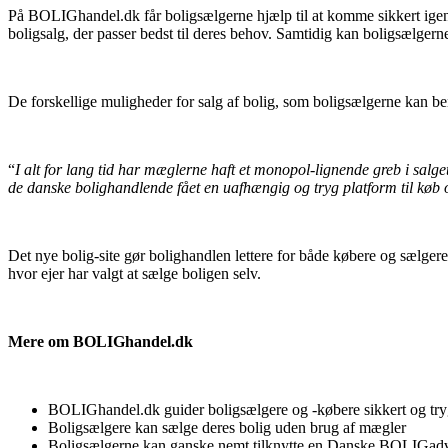
På BOLIGhandel.dk får boligsælgerne hjælp til at komme sikkert igenn
boligsalg, der passer bedst til deres behov. Samtidig kan boligsælger
De forskellige muligheder for salg af bolig, som boligsælgerne kan b
“
I alt for lang tid har mæglerne haft et monopol-lignende greb i salge
de danske bolighandlende fået en uafhængig og tryg platform til køb o
Det nye bolig-site gør bolighandlen lettere for både købere og sælger
hvor ejer har valgt at sælge boligen selv.
Mere om BOLIGhandel.dk
BOLIGhandel.dk guider boligsælgere og -købere sikkert og try
Boligsælgere kan sælge deres bolig uden brug af mægler
Boligsælgerne kan ganske nemt tilknytte en Danske BOLIGadvo