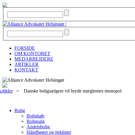
FORSIDE
OM KONTORET
MEDARBEJDERE
ARTIKLER
KONTAKT
rtikler
>
Danske boligsælgere vil bryde mæglernes monopol
Bolig
Boligkøb
Boligsalg
Andelsbolig
Håndbøger og tjeklister