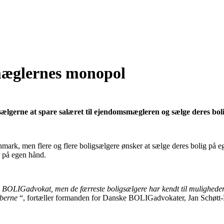
 mæglernes monopol
gsælgerne at spare salæret til ejendomsmægleren og sælge deres bol
anmark, men flere og flere boligsælgere ønsker at sælge deres bolig p
ig på egen hånd.
 BOLIGadvokat, men de færreste boligsælgere har kendt til mulighederne.
øberne
“, fortæller formanden for Danske BOLIGadvokater, Jan Schøtt-