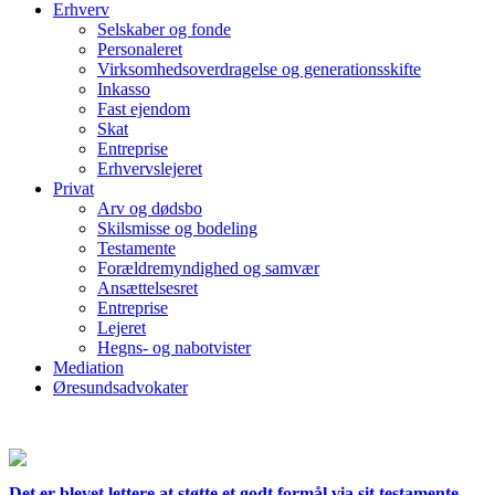
Erhverv
Selskaber og fonde
Personaleret
Virksomhedsoverdragelse og generationsskifte
Inkasso
Fast ejendom
Skat
Entreprise
Erhvervslejeret
Privat
Arv og dødsbo
Skilsmisse og bodeling
Testamente
Forældremyndighed og samvær
Ansættelsesret
Entreprise
Lejeret
Hegns- og nabotvister
Mediation
Øresundsadvokater
Det er blevet lettere at støtte et godt formål via sit testamente.