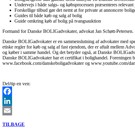
Undervejs i både salgs- og købsprocessen præsenteres relevant j
Forskellige tilbud gør det nemt at for private at annoncere bolig
Guides til både køb og salg af bolig
Guide omkring køb af bolig på tvangsauktion
Formand for Danske BOLIGadvokater, advokat Jan Schøtt-Petersen.
Danske BOLIGadvokater er en sammenslutning af advokater med specia
etiske regler for køb og salg af fast ejendom, der er aftalt mellem 
og køber i samme handel. Og det betyder også, at Danske BOLIGadvokat
Danske BOLIGadvokater har et certifikat i bolighandel. Foreningen b
www.facebook.com/danskeboligadvokater og www.youtube.com/dans
Del/tip en ven:
Facebook
LinkedIn
Email
TILBAGE