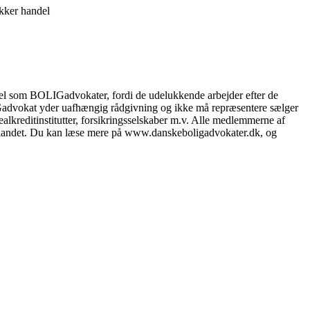
ikker handel
el som BOLIGadvokater, fordi de udelukkende arbejder efter de
LIGadvokat yder uafhængig rådgivning og ikke må repræsentere sælger
lkreditinstitutter, forsikringsselskaber m.v. Alle medlemmerne af
le landet. Du kan læse mere på www.danskeboligadvokater.dk, og