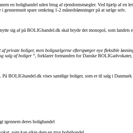
em en bolighandel uden brug af ejendomsmægler. Ved hjælp af en let for
ne i gennemsnit spare omkring 1-2 månedslønninger på at sælge selv.
enytte sig af på BOLIGhandel.dk skal bryde det monopol, som landets ej
t af private boliger, men boligsælgerne efterspørger nye fleksible løsn
g salg af boliger
“, forklarer formanden for Danske BOLIGadvokater, 
e. På BOLIGhandel.dk vises samtlige boliger, som er til salg i Danmark
gt igennem deres bolighandel
kat, som kan sikre dem en tryg bolighandel