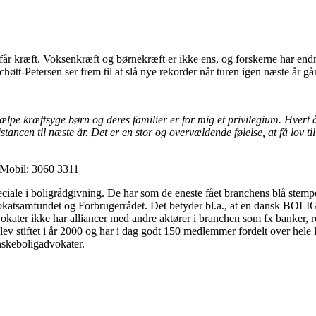
 får kræft. Voksenkræft og børnekræft er ikke ens, og forskerne har endn
chøtt-Petersen ser frem til at slå nye rekorder når turen igen næste år går 
hjælpe kræftsyge børn og deres familier er for mig et privilegium. Hvert 
istancen til næste år. Det er en stor og overvældende følelse, at få lov t
 Mobil: 3060 3311
le i boligrådgivning. De har som de eneste fået branchens blå stemp
Advokatsamfundet og Forbrugerrådet. Det betyder bl.a., at en dansk BO
er ikke har alliancer med andre aktører i branchen som fx banker, rea
lev stiftet i år 2000 og har i dag godt 150 medlemmer fordelt over he
keboligadvokater.