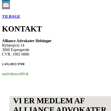
LinkedIn
Email
TILBAGE
KONTAKT
Alliance Advokater Helsingør
Bybjergvej 14
3060 Espergærde
CVR. 1902 0886
(+45) 4921 9700
mail@alliance3000.dk
VI ER MEDLEM AF
ALLIANCE ADVOKATER