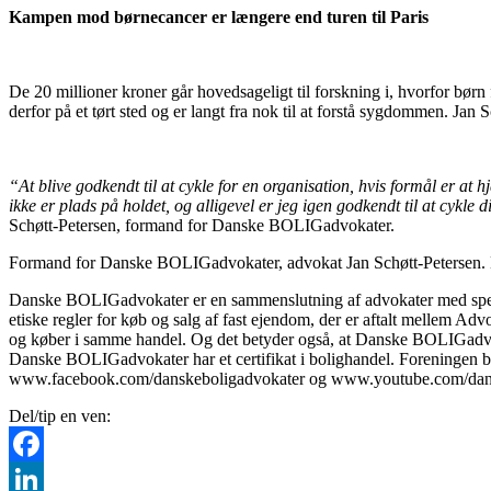
Kampen mod børnecancer er længere end turen til Paris
De 20 millioner kroner går hovedsageligt til forskning i, hvorfor børn
derfor på et tørt sted og er langt fra nok til at forstå sygdommen. Jan S
“At blive godkendt til at cykle for en organisation, hvis formål er at 
ikke er plads på holdet, og alligevel er jeg igen godkendt til at cykle d
Schøtt-Petersen, formand for Danske BOLIGadvokater.
Formand for Danske BOLIGadvokater, advokat Jan Schøtt-Petersen.
Danske BOLIGadvokater er en sammenslutning af advokater med specia
etiske regler for køb og salg af fast ejendom, der er aftalt mellem 
og køber i samme handel. Og det betyder også, at Danske BOLIGadvokat
Danske BOLIGadvokater har et certifikat i bolighandel. Foreningen b
www.facebook.com/danskeboligadvokater og www.youtube.com/dans
Del/tip en ven:
Facebook