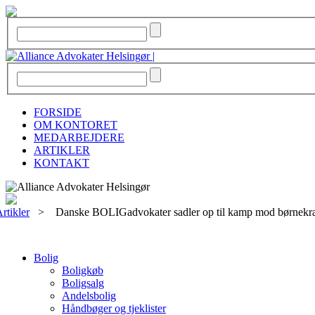
FORSIDE
OM KONTORET
MEDARBEJDERE
ARTIKLER
KONTAKT
rtikler
>
Danske BOLIGadvokater sadler op til kamp mod børnekr
Bolig
Boligkøb
Boligsalg
Andelsbolig
Håndbøger og tjeklister