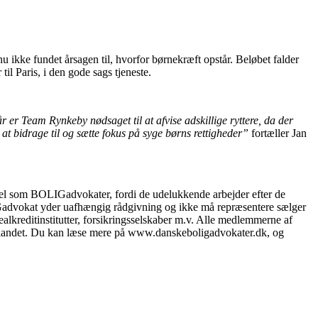
u ikke fundet årsagen til, hvorfor børnekræft opstår. Beløbet falder
til Paris, i den gode sags tjeneste.
år er Team Rynkeby nødsaget til at afvise adskillige ryttere, da der
il at bidrage til og sætte fokus på syge børns rettigheder”
fortæller Jan
el som BOLIGadvokater, fordi de udelukkende arbejder efter de
LIGadvokat yder uafhængig rådgivning og ikke må repræsentere sælger
lkreditinstitutter, forsikringsselskaber m.v. Alle medlemmerne af
le landet. Du kan læse mere på www.danskeboligadvokater.dk, og