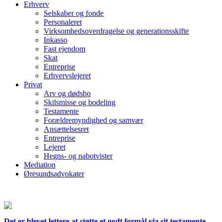
Erhverv
Selskaber og fonde
Personaleret
Virksomhedsoverdragelse og generationsskifte
Inkasso
Fast ejendom
Skat
Entreprise
Erhvervslejeret
Privat
Arv og dødsbo
Skilsmisse og bodeling
Testamente
Forældremyndighed og samvær
Ansættelsesret
Entreprise
Lejeret
Hegns- og nabotvister
Mediation
Øresundsadvokater
Det er blevet lettere at støtte et godt formål via sit testamente.