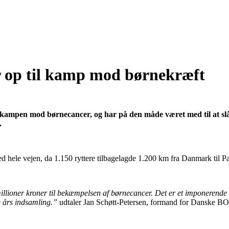
 op til kamp mod børnekræft
kampen mod børnecancer, og har på den måde været med til at sl
.
hele vejen, da 1.150 ryttere tilbagelagde 1.200 km fra Danmark til P
llioner kroner til bekæmpelsen af børnecancer. Det er et imponerende res
te års indsamling.”
udtaler Jan Schøtt-Petersen, formand for Danske B