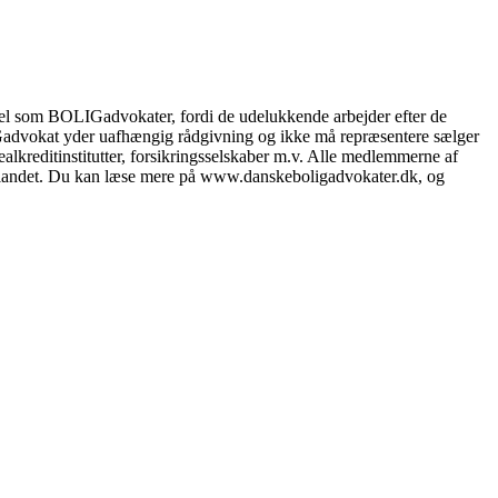
el som BOLIGadvokater, fordi de udelukkende arbejder efter de
LIGadvokat yder uafhængig rådgivning og ikke må repræsentere sælger
lkreditinstitutter, forsikringsselskaber m.v. Alle medlemmerne af
le landet. Du kan læse mere på www.danskeboligadvokater.dk, og