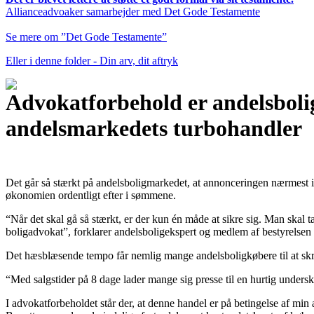
Allianceadvoaker samarbejder med Det Gode Testamente
Se mere om ”Det Gode Testamente”
Eller i denne folder - Din arv, dit aftryk
Advokatforbehold er andelsbol
andelsmarkedets turbohandler
Det går så stærkt på andelsboligmarkedet, at annonceringen nærmest i
økonomien ordentligt efter i sømmene.
“Når det skal gå så stærkt, er der kun én måde at sikre sig. Man ska
boligadvokat”, forklarer andelsboligekspert og medlem af bestyrels
Det hæsblæsende tempo får nemlig mange andelsboligkøbere til at skr
“Med salgstider på 8 dage lader mange sig presse til en hurtig unders
I advokatforbeholdet står der, at denne handel er på betingelse af min a