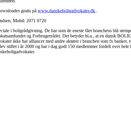
besummen.
downloades gratis på
www.danskeboligadvokater.dk
.
ndsen. Mobil: 2071 0720
le i boligrådgivning. De har som de eneste fået branchens blå stemp
Advokatsamfundet og Forbrugerrådet. Det betyder bl.a., at en dansk BO
er ikke har alliancer med andre aktører i branchen som fx banker, rea
lev stiftet i år 2000 og har i dag godt 150 medlemmer fordelt over he
keboligadvokater.