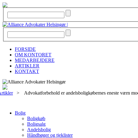
FORSIDE
OM KONTORET
MEDARBEJDERE
ARTIKLER
KONTAKT
rtikler
>
Advokatforbehold er andelsboligkøbernes eneste værn mo
Bolig
Boligkøb
Boligsalg
Andelsbolig
Håndbøger og tjeklister