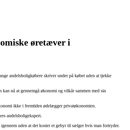
omiske øretæver i
mange andelsboligkøbere skriver under på købet uden at tjekke
t man kan nå at gennemgå økonomi og vilkår sammen med sin
økonomi ikke i fremtiden ødelægger privatøkonomien.
ers andelsboligekspert.
t igennem uden at det koster et gebyr til sælger hvis man fortryder.