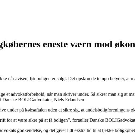
igkøbernes eneste værn mod økon
kke når avisen, før boligen er solgt. Det opskruede tempo betyder, at 
l tage et advokatforbehold, når man skriver under. Så sikrer man sig a
en i Danske BOLIGadvokater, Niels Erlandsen.
ive under på købsaftalen uden at sikre sig, at andelsboligforeningens 
krift for at være sikre på at få boligen”, fortæller Danske BOLIGadvokat
dvokats godkendelse, og det giver lidt ekstra tid til at tjekke boligkøbe