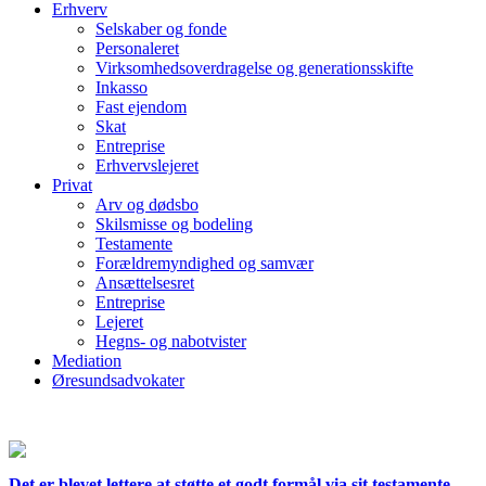
Erhverv
Selskaber og fonde
Personaleret
Virksomhedsoverdragelse og generationsskifte
Inkasso
Fast ejendom
Skat
Entreprise
Erhvervslejeret
Privat
Arv og dødsbo
Skilsmisse og bodeling
Testamente
Forældremyndighed og samvær
Ansættelsesret
Entreprise
Lejeret
Hegns- og nabotvister
Mediation
Øresundsadvokater
Det er blevet lettere at støtte et godt formål via sit testamente.