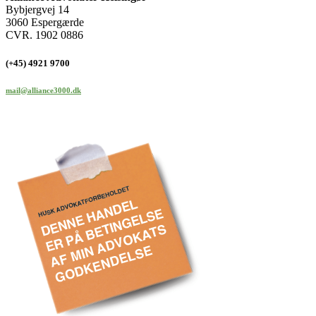
Bybjergvej 14
3060 Espergærde
CVR. 1902 0886
(+45) 4921 9700
mail@alliance3000.dk