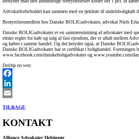
Benytter man den almindelige fortrydelsesret koster det 1 pct. af kø
Advokatforbeholdet kan sammen med en tjekliste til andelsboligkøb 
Bestyrelsesmedlem hos Danske BOLIGadvokater, advokat Niels Erla
Danske BOLIGadvokater er en sammenslutning af advokater med specia
etiske regler for køb og salg af fast ejendom, der er aftalt mellem 
og køber i samme handel. Og det betyder også, at Danske BOLIGadvokat
Danske BOLIGadvokater har et certifikat i bolighandel. Foreningen b
www.facebook.com/danskeboligadvokater og www.youtube.com/dans
Del/tip en ven:
Facebook
LinkedIn
Email
TILBAGE
KONTAKT
Alliance Advokater Helsingør